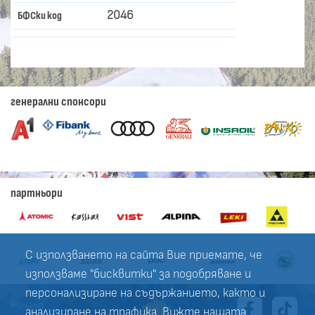
2046
БФСки код
генерални спонсори
партньори
С използването на сайта Вие приемате, че
използваме "бисквитки" за подобряване и
персонализиране на съдържанието, както и
Начало
анализиране на трафика. Вижте нашата