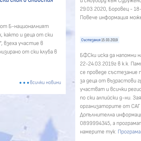
и сноуборд към Сдружени
29.03.2020, Боровец - 18
Повече информация мож
от Б-националният
, както и деца от ски
Състезания
15.03.2019
”, взеха участие в
изирано от ски клуба в
БФСки иска да напомни на
22-24.03.2019г в к.к. Па
се проведе състезание п
за деца от възрастови гр
всички новини
участват и всички рег
по ски алпийски д-ни. За
организаторите от САГ Т
Допълнителна информаци
0899994345, а програма
намерите тук:
Програма