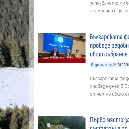
запазването му 
олимпиада е факт
Българската фе
проведе редов
общо събрание
Федерация ски
24.06.2026
Българската феде
проведе днес в 
отчетно общо съ
Първо място за
състезание по 