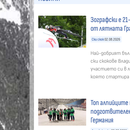
Зографски е 21
от лятната Гр
Ски скок
02.08.2026
Най-добрият бъл
ски скокове Влад
участието си в л
която стартира в
Топ алпийците 
подготвителен 
Германия