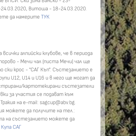
е БПСИ: Ски зона Банско - 23-
-24.03.2020, Витоша - 18-24.03.2020.
ете да намерите
ТУК
 всички алпийски клубове, че в периода
мпорово - Мечи чал (писта Мечи) чал ще
о ски крос - "САГ Къп". Състезанието е
упи U12, U14 и U16 и в него ще могат да
истрирани/картотекирани състезатели
явки за участия се подават към
ракия на e-mail: sagcup@abv.bg.
я можете да получите на тел.:
та на състезанието можете да
 Купа САГ