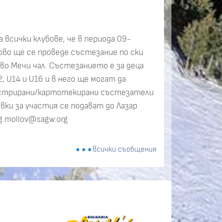
 всички клубове, че в периода 09-
рово ще се проведе състезание по ски
ово Мечи чал. Състезанието е за деца
, U14 и U16 и в него ще могат да
истрирани/картотекирани състезатели
явки за участия се подават до Лазар
 g.mollov@sagw.org
всички съобщения