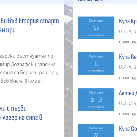
-ви във втория старт
Купа Кр
Ски бягане
05
ан при
U14, A, U
Септември
организ
гарски състезател по
Купа Ве
Ски бягане
11
имир Зографски започна
U14, A, U
Септември
ятната верига Гран При,
организ
ъв Висла (Полша).
Лятно Д
Ски бягане
12 - 13
U12, U14,
ни с първи
Септември
организ
лагер на сняг в
Купа Со
Ски бягане
22