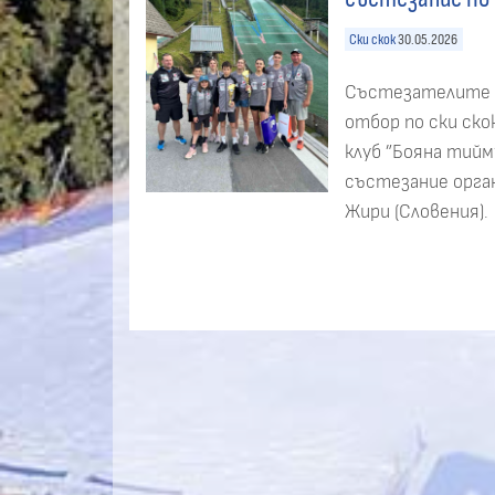
Ски скок
30.05.2026
Състезателите 
отбор по ски скок
клуб ”Бояна тийм
състезание орган
Жири (Словения).