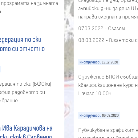
следващите дни, Органи
в програмата на зимната
алпийски д-ни за деца U
.
направи следната промя
07.03.2022 - Слалом
дерация по ски
08.03.2022 - Гигантски 
ното си отчетно
Инструктори
12.12.2020
Сдружение БПСИ съобщав
рация по ски (БФСки)
квалификационене курс на
София редовното си
Начало 10:00ч.
брание.
Инструктори
06.03.2020
 Ива Карадимова на
Публикуван е графикът н
ски скок в Словения