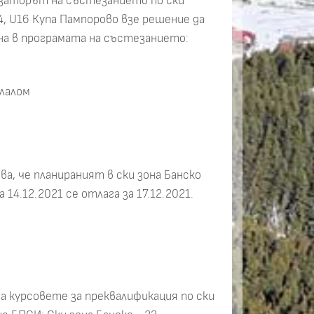
заторът на състезанието по ски
14, U16 Купа Пампорово взе решение да
на в програмата на състезанието:
слалом
а, че планираният в ски зона Банско
 14.12.2021 се отлага за 17.12.2021.
а курсовете за преквалификация по ски