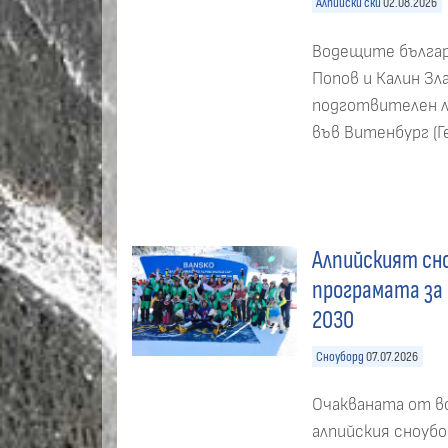
Алпийски ски
02.08.2026
Водещите българ
Попов и Калин Зл
подготвителен ла
във Витенбург (Ге
Алпийският сн
програмата за
2030
Сноуборд
07.07.2026
Очакваната от в
алпийския сноубо