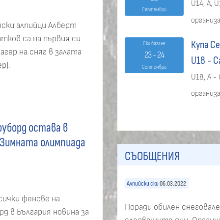
U14, A, U
Септември
организ
ски алпийци Алберт
атков са на първия си
Купа Се
Ски бягане
гер на сняг в залата
23 - 24
U18
- С
р).
Септември
U18, A -
организ
оуборд остава в
 Зимната олимпиада
СЪОБЩЕНИЯ
Алпийски ски
06.03.2022
сички фенове на
Поради обилен снеговал
рд в България новина за