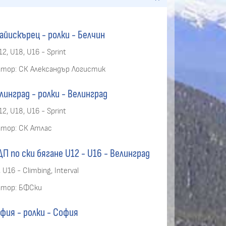
айискърец - ролки
- Белчин
12, U18, U16 - Sprint
атор:
СК Александър Логистик
линград - ролки
- Велинград
12, U18, U16 - Sprint
атор:
СК Атлас
П по ски бягане U12 - U16
- Велинград
 U16 - Climbing, Interval
атор:
БФСки
фия - ролки
- София