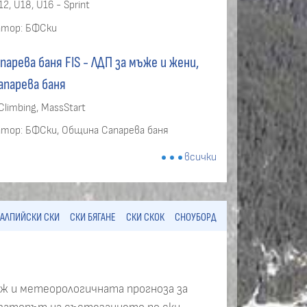
12, U18, U16 - Sprint
атор:
БФСки
парева баня FIS - ЛДП за мъже и жени,
апарева баня
 Climbing, MassStart
атор:
БФСки, Община Сапарева баня
всички
АЛПИЙСКИ СКИ
СКИ БЯГАНЕ
СКИ СКОК
СНОУБОРД
еж и метеорологичната прогноза за