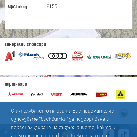
2155
БФСки код
генерални спонсори
партньори
С използването на сайта Вие приемате, че
използваме "бисквитки" за подобряване и
персонализиране на съдържанието, както и
Начало
анализиране на трафика. Вижте нашата