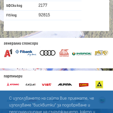
2177
БФСки код
92815
FIS код
генерални спонсори
партньори
С използването на сайта Вие приемате, че
използваме "бисквитки" за подобряване и
персонализиране на съдържанието, както и