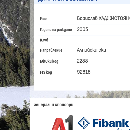
Борислав ХАДЖИСТОЯН
Име
2005
Година на раждане
Клуб
Алпийски ски
Направление
2288
БФСки код
92816
FIS код
генерални спонсори