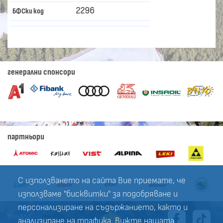
2296
БФСки код
генерални спонсори
партньори
С използването на сайта Вие приемате, че
използваме "бисквитки" за подобряване и
персонализиране на съдържанието, както и
Начало
анализиране на трафика. Вижте нашата