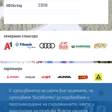
2308
БФСки код
генерални спонсори
партньори
С използването на сайта Вие приемате, че
използваме "бисквитки" за подобряване и
персонализиране на съдържанието, както и
Начало
анализиране на трафика. Вижте нашата