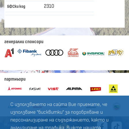
2310
БФСки код
генерални спонсори
партньори
С използването на сайта Вие приемате, че
използваме "бисквитки" за подобряване и
персонализиране на съдържанието, както и
Начало
анализиране на трафика. Вижте нашата