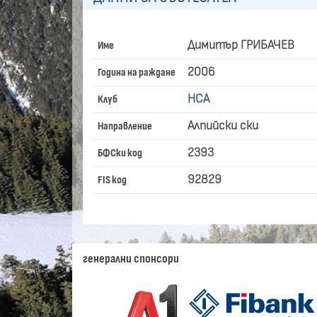
Димитър ГРИБАЧЕВ
Име
2006
Година на раждане
НСА
Клуб
Алпийски ски
Направление
2393
БФСки код
92829
FIS код
генерални спонсори