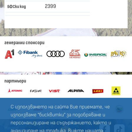
2399
БФСки код
генерални спонсори
партньори
С използването на сайта Вие приемате, че
използваме "бисквитки" за подобряване и
персонализиране на съдържанието, както и
Начало
анализиране на трафика. Вижте нашата