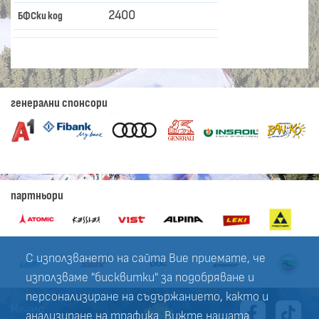
2400
БФСки код
генерални спонсори
партньори
С използването на сайта Вие приемате, че
използваме "бисквитки" за подобряване и
персонализиране на съдържанието, както и
Начало
анализиране на трафика. Вижте нашата