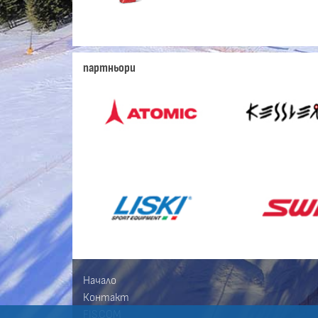
партньори
Начало
Контакт
FIS.COM