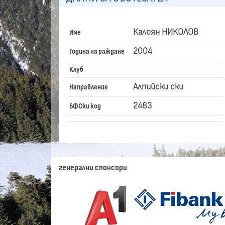
Калоян НИКОЛОВ
Име
2004
Година на раждане
Клуб
Алпийски ски
Направление
2483
БФСки код
генерални спонсори