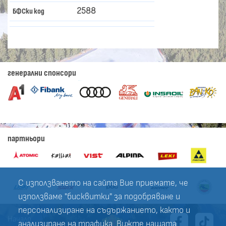
2588
БФСки код
генерални спонсори
партньори
С използването на сайта Вие приемате, че
използваме "бисквитки" за подобряване и
персонализиране на съдържанието, както и
Начало
анализиране на трафика. Вижте нашата