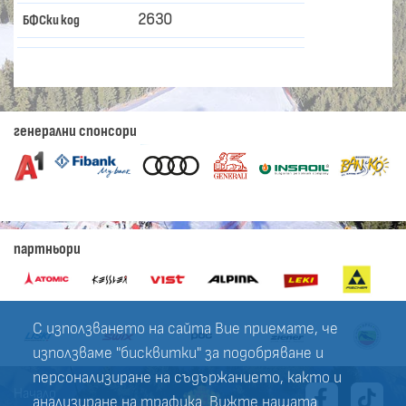
2630
БФСки код
генерални спонсори
партньори
С използването на сайта Вие приемате, че
използваме "бисквитки" за подобряване и
персонализиране на съдържанието, както и
Начало
анализиране на трафика. Вижте нашата