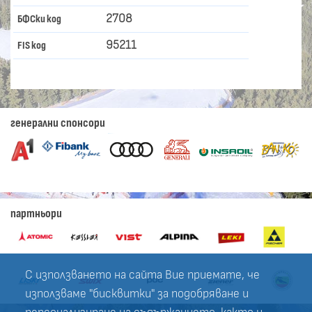
2708
БФСки код
95211
FIS код
генерални спонсори
партньори
С използването на сайта Вие приемате, че
използваме "бисквитки" за подобряване и