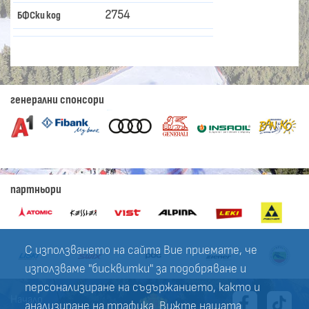
2754
БФСки код
генерални спонсори
партньори
С използването на сайта Вие приемате, че
използваме "бисквитки" за подобряване и
персонализиране на съдържанието, както и
Начало
анализиране на трафика. Вижте нашата