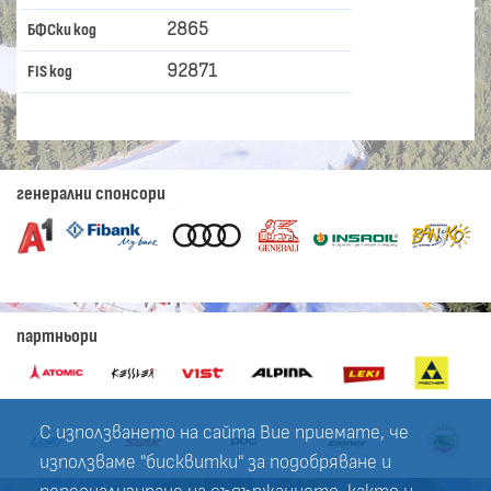
2865
БФСки код
92871
FIS код
генерални спонсори
партньори
С използването на сайта Вие приемате, че
използваме "бисквитки" за подобряване и