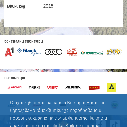
2915
БФСки код
генерални спонсори
партньори
С използването на сайта Вие приемате, че
използваме "бисквитки" за подобряване и
персонализиране на съдържанието, както и
Начало
анализиране на трафика. Вижте нашата