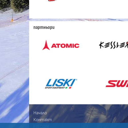
партньори
Начало
Контакт
FIS.COM