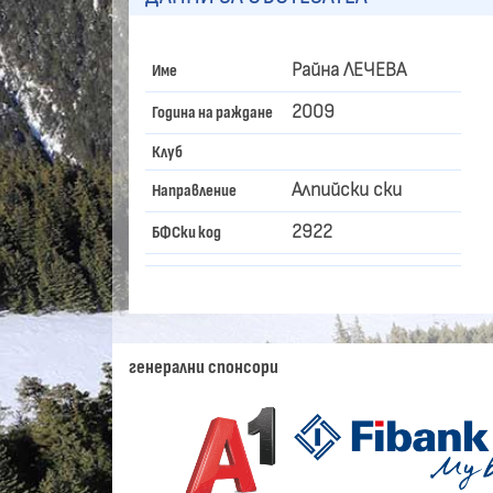
Райна ЛЕЧЕВА
Име
2009
Година на раждане
Клуб
Алпийски ски
Направление
2922
БФСки код
генерални спонсори