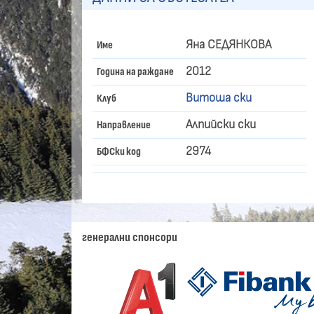
Яна СЕДЯНКОВА
Име
2012
Година на раждане
Витоша ски
Клуб
Алпийски ски
Направление
2974
БФСки код
генерални спонсори