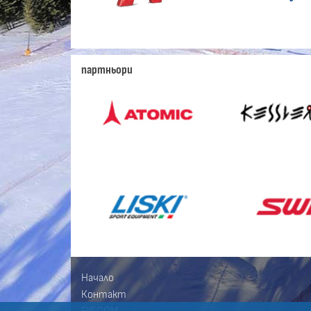
партньори
Начало
Контакт
FIS.COM