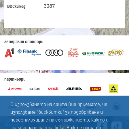
3087
БФСки код
генерални спонсори
партньори
С използването на сайта Вие приемате, че
използваме "бисквитки" за подобряване и
персонализиране на съдържанието, както и
Начало
анализиране на трафика. Вижте нашата