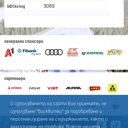
3089
БФСки код
генерални спонсори
партньори
С използването на сайта Вие приемате, че
използваме "бисквитки" за подобряване и
персонализиране на съдържанието, както и
Начало
анализиране на трафика. Вижте нашата