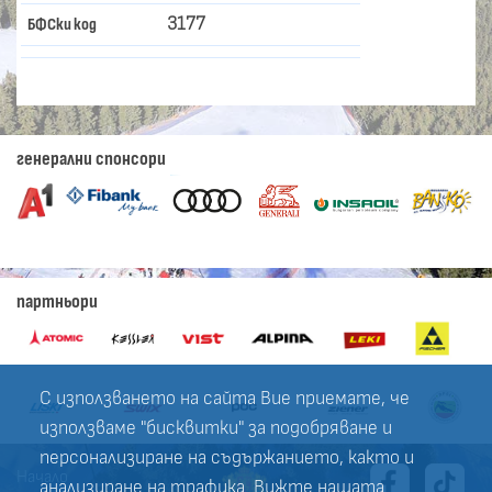
3177
БФСки код
генерални спонсори
партньори
С използването на сайта Вие приемате, че
използваме "бисквитки" за подобряване и
персонализиране на съдържанието, както и
Начало
анализиране на трафика. Вижте нашата