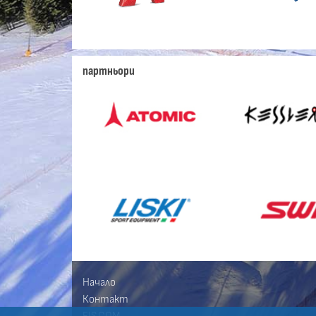
партньори
Начало
Контакт
FIS.COM