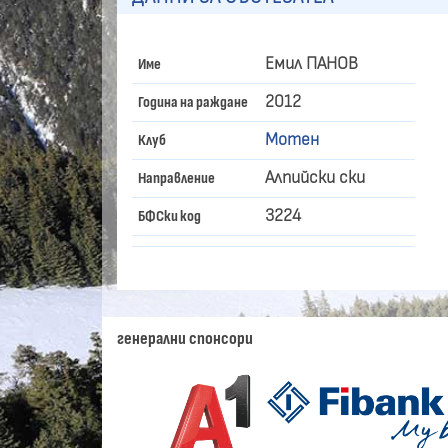
Емил ПАНОВ
Име
2012
Година на раждане
Мотен
Клуб
Алпийски ски
Направление
3224
БФСки код
генерални спонсори