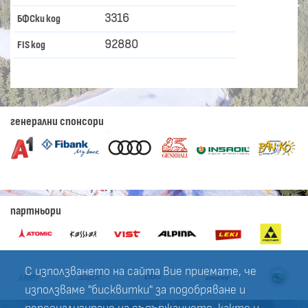
3316
БФСки код
92880
FIS код
генерални спонсори
партньори
С използването на сайта Вие приемате, че
използваме "бисквитки" за подобряване и