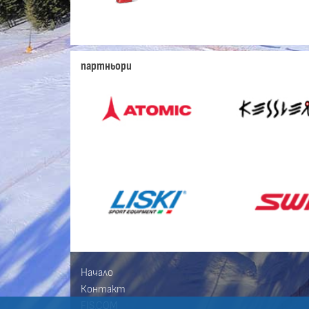
партньори
Начало
Контакт
FIS.COM