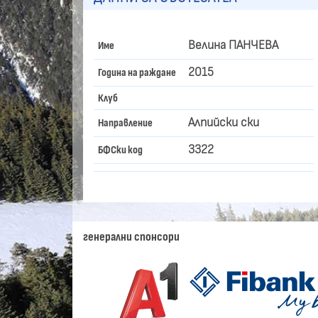
Велина ПАНЧЕВА
Име
2015
Година на раждане
Клуб
Алпийски ски
Направление
3322
БФСки код
генерални спонсори