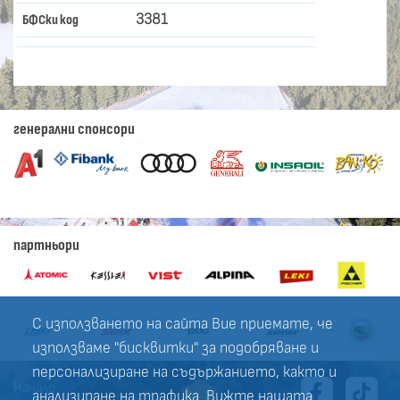
3381
БФСки код
генерални спонсори
партньори
С използването на сайта Вие приемате, че
използваме "бисквитки" за подобряване и
персонализиране на съдържанието, както и
Начало
анализиране на трафика. Вижте нашата