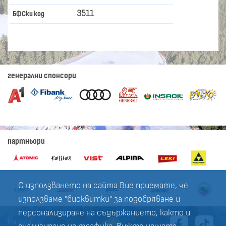
3511
БФСки код
генерални спонсори
партньори
С използването на сайта Вие приемате, че
използваме "бисквитки" за подобряване и
персонализиране на съдържанието, както и
Начало