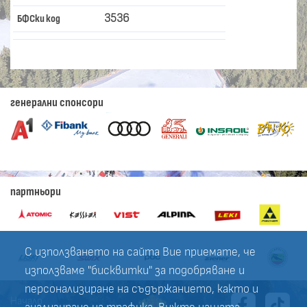
3536
БФСки код
генерални спонсори
партньори
С използването на сайта Вие приемате, че
използваме "бисквитки" за подобряване и
персонализиране на съдържанието, както и
Начало