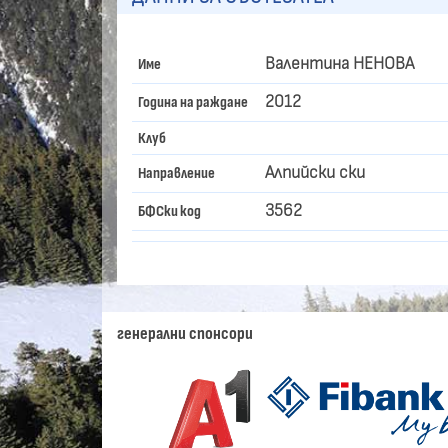
Валентина НЕНОВА
Име
2012
Година на раждане
Клуб
Алпийски ски
Направление
3562
БФСки код
генерални спонсори