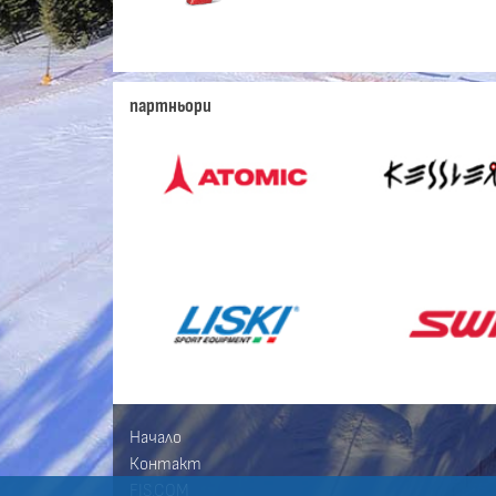
партньори
Начало
Контакт
FIS.COM