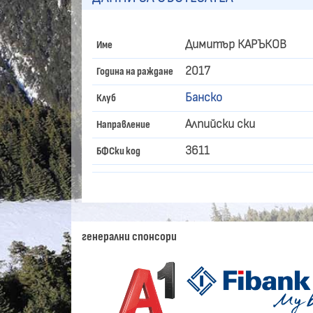
Димитър КАРЪКОВ
Име
2017
Година на раждане
Банско
Клуб
Алпийски ски
Направление
3611
БФСки код
генерални спонсори