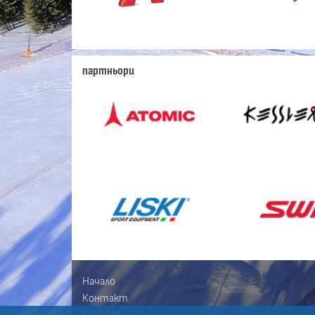
партньори
Начало
Контакт
FIS.COM