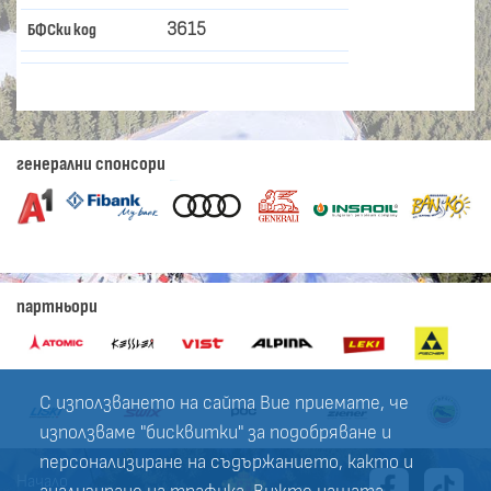
3615
БФСки код
генерални спонсори
партньори
С използването на сайта Вие приемате, че
използваме "бисквитки" за подобряване и
персонализиране на съдържанието, както и
Начало