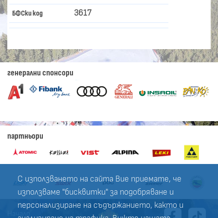
3617
БФСки код
генерални спонсори
партньори
С използването на сайта Вие приемате, че
използваме "бисквитки" за подобряване и
персонализиране на съдържанието, както и
Начало