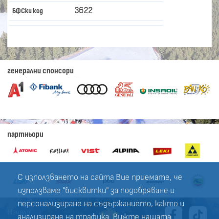
3622
БФСки код
генерални спонсори
партньори
С използването на сайта Вие приемате, че
използваме "бисквитки" за подобряване и
персонализиране на съдържанието, както и
Начало
анализиране на трафика. Вижте нашата