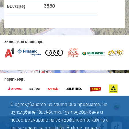
3680
БФСки код
генерални спонсори
партньори
С използването на сайта Вие приемате, че
използваме "бисквитки" за подобряване и
персонализиране на съдържанието, както и
Начало
анализиране на трафика. Вижте нашата