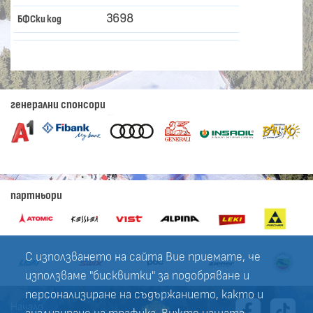
3698
БФСки код
генерални спонсори
партньори
С използването на сайта Вие приемате, че
използваме "бисквитки" за подобряване и
персонализиране на съдържанието, както и
Начало