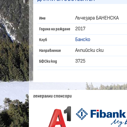
Лъчезара БАНЕНСКА
Име
2017
Година на раждане
Банско
Клуб
Алпийски ски
Направление
3725
БФСки код
генерални спонсори