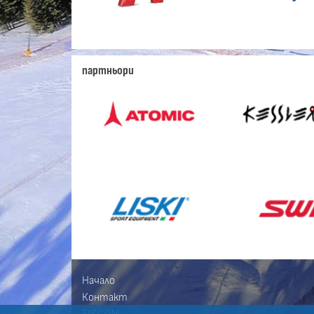
партньори
Начало
Контакт
FIS.COM