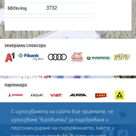
3732
БФСки код
генерални спонсори
партньори
С използването на сайта Вие приемате, че
използваме "бисквитки" за подобряване и
персонализиране на съдържанието, както и
Начало