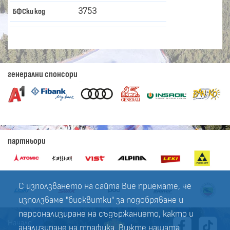
3753
БФСки код
генерални спонсори
партньори
С използването на сайта Вие приемате, че
използваме "бисквитки" за подобряване и
персонализиране на съдържанието, както и
Начало
анализиране на трафика. Вижте нашата