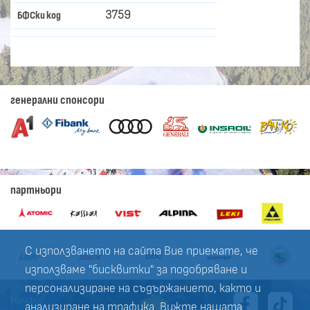
3759
БФСки код
генерални спонсори
партньори
С използването на сайта Вие приемате, че
използваме "бисквитки" за подобряване и
персонализиране на съдържанието, както и
Начало
анализиране на трафика. Вижте нашата