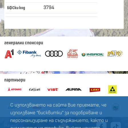
3794
БФСки код
генерални спонсори
партньори
С използването на сайта Вие приемате, че
използваме "бисквитки" за подобряване и
персонализиране на съдържанието, както и
Начало