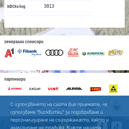
3813
БФСки код
генерални спонсори
партньори
С използването на сайта Вие приемате, че
използваме "бисквитки" за подобряване и
персонализиране на съдържанието, както и
Начало
анализиране на трафика. Вижте нашата