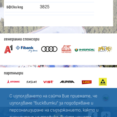
3825
БФСки код
генерални спонсори
партньори
С използването на сайта Вие приемате, че
използваме "бисквитки" за подобряване и
персонализиране на съдържанието, както и
Начало