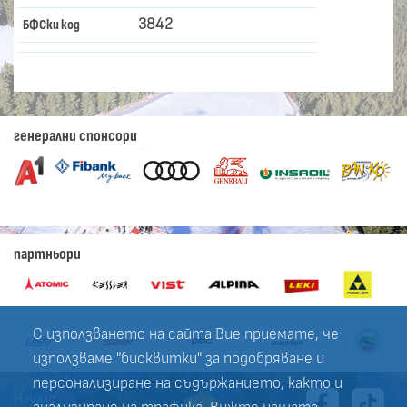
3842
БФСки код
генерални спонсори
партньори
С използването на сайта Вие приемате, че
използваме "бисквитки" за подобряване и
персонализиране на съдържанието, както и
Начало