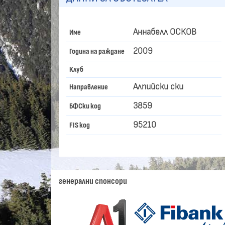
Аннабелл ОСКОВ
Име
2009
Година на раждане
Клуб
Алпийски ски
Направление
3859
БФСки код
95210
FIS код
генерални спонсори