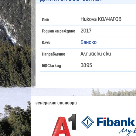
Никола КОЛЧАГОВ
Име
2017
Година на раждане
Банско
Клуб
Алпийски ски
Направление
3895
БФСки код
генерални спонсори