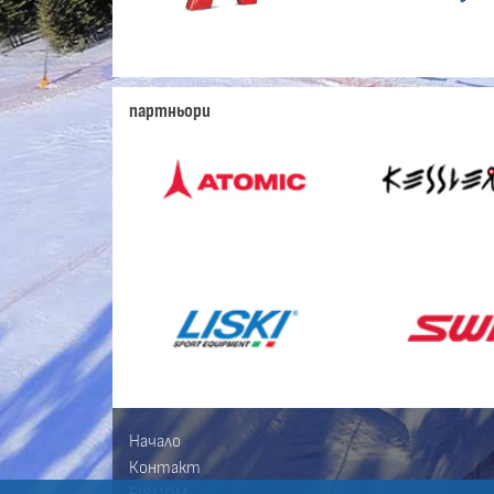
партньори
Начало
Контакт
FIS.COM