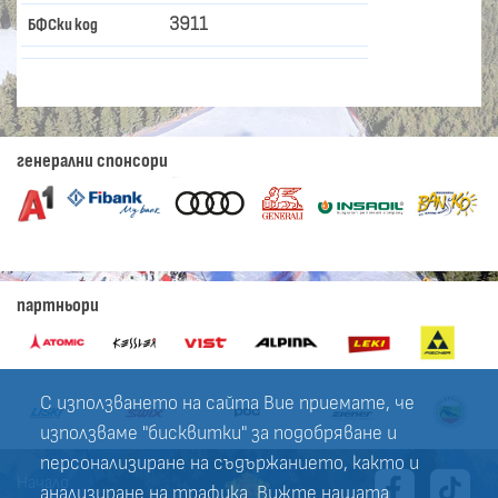
3911
БФСки код
генерални спонсори
партньори
С използването на сайта Вие приемате, че
използваме "бисквитки" за подобряване и
персонализиране на съдържанието, както и
Начало
анализиране на трафика. Вижте нашата