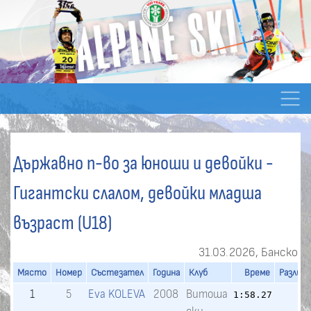
Държавно п-во за юноши и девойки -
Гигантски слалом, девойки младша
възраст (U18)
31.03.2026, Банско
Място
Номер
Състезател
Година
Клуб
Време
Разлика
1
5
Eva KOLEVA
2008
Витоша
1:58.27