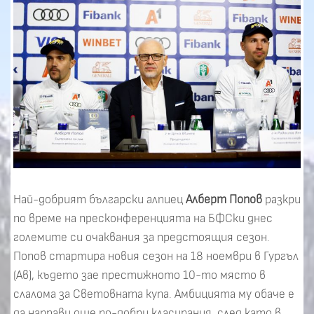
Най-добрият български алпиец
Алберт Попов
разкри
по време на пресконференцията на БФСки днес
големите си очаквания за предстоящия сезон.
Попов стартира новия сезон на 18 ноември в Гургъл
(Ав), където зае престижното 10-то място в
слалома за Световната купа. Амбицията му обаче е
да направи още по-добри класирания, след като в