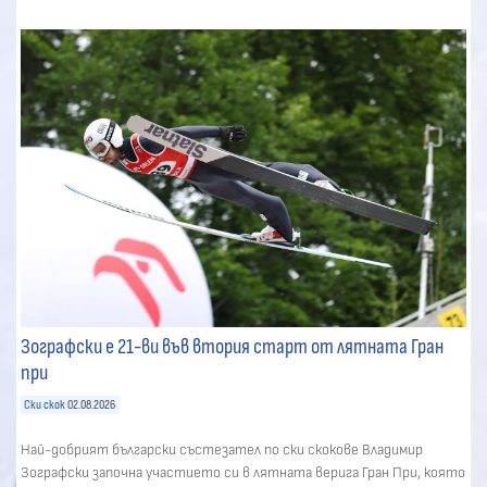
Зографски е 21-ви във втория старт от лятната Гран
при
Ски скок
02.08.2026
Най-добрият български състезател по ски скокове Владимир
Зографски започна участието си в лятната верига Гран При, която