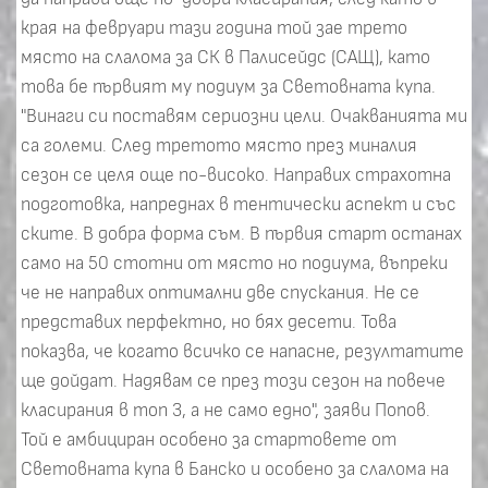
края на февруари тази година той зае трето
място на слалома за СК в Палисейдс (САЩ), като
това бе първият му подиум за Световната купа.
"Винаги си поставям сериозни цели. Очакванията ми
са големи. След третото място през миналия
сезон се целя още по-високо. Направих страхотна
подготовка, напреднах в тентически аспект и със
ските. В добра форма съм. В първия старт останах
само на 50 стотни от място но подиума, въпреки
че не направих оптимални две спускания. Не се
представих перфектно, но бях десети. Това
показва, че когато всичко се напасне, резултатите
ще дойдат. Надявам се през този сезон на повече
класирания в топ 3, а не само едно", заяви Попов.
Той е амбициран особено за стартовете от
Световната купа в Банско и особено за слалома на