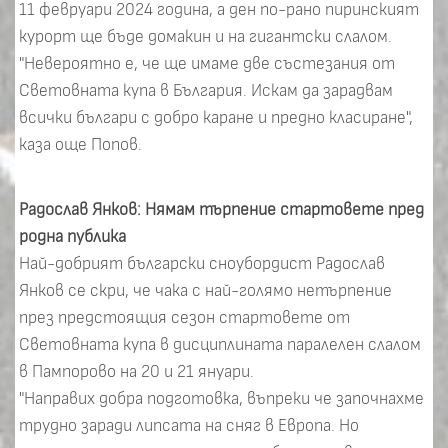
11 февруари 2024 година, а ден по-рано пиринският
курорт ще бъде домакин и на гигантски слалом.
"Невероятно е, че ще имаме две състезания от
Световната купа в България. Искам да зарадвам
всички българи с добро каране и предно класиране",
каза още Попов.
Радослав Янков: Нямам търпение стартовете пред
родна публика
Най-добрият български сноубордист Радослав
Янков се скри, че чака с най-голямо нетърпение
през предстоящия сезон стартовете от
Световната купа в дисциплината паралелен слалом
в Пампорово на 20 и 21 януари.
"Направих добра подготовка, въпреки че започнахме
трудно заради липсата на сняг в Европа. Но