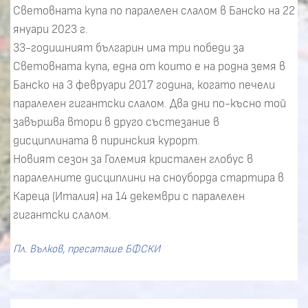
Световната купа по паралелен слалом в Банско на 22
януари 2023 г.
33-годишният българин има три победи за
Световната купа, една от които е на родна земя в
Банско на 3 февруари 2017 година, когато печели
паралелен гигантски слалом. Два дни по-късно той
завършва втори в друго състезание в
дисциплината в пиринския курорт.
Новият сезон за Големия кристален глобус в
паралелните дисциплини на сноуборда стартира в
Кареца (Италия) на 14 декември с паралелен
гигантски слалом.
Пл. Вълков, пресаташе БФСКИ