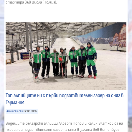
стартира във Висла (Полша).
Топ алпийците ни с първи подготвителен лагер на сняг в
Германия
Алпийски ски
02.08.2026
Водещите български алпийци Алберт Попов и Калин Златков са на
първия си подготвителен лагер на сняг в залата във Витенбург