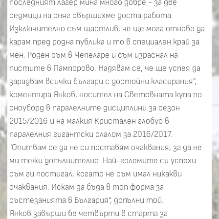
последният лагер мина много добре - за две
седмици на сняг свършихме доста работа.
Изключително съм щастлив, че ще мога отново да
карам пред родна публика и то в специален край за
мен. Роден съм в Чепеларе и съм израснал на
пистите в Пампорово. Надявам се, че ще успея да
зарадвам всички българи с достойни класирания",
коментира Янков, носител на Световната купа по
сноуборд в паралелните дисциплини за сезон
2015/2016 и на малкия Кристален глобус в
паралелния гигантски слалом за 2016/2017.
"Опитвам се да не си поставям очаквания, за да не
ми тежи допълнително. Най-големите си успехи
съм ги постигал, когато не съм имал никакви
очаквания. Искам да бъда в топ форма за
състезанията в България", допълни той.
Янков завърши бе четвърти в старта за