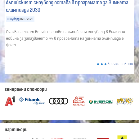
Алпийският сноуборд остава в програмата за Зимната
олимпиада 2030
Сноуборд
07.07.2026
Очакваната от всички фенове на алпийския сноуборд в България
новина за запазването му в програмата на зимната олимпиада е
факт.
всички новини
генерални спонсори
партньори