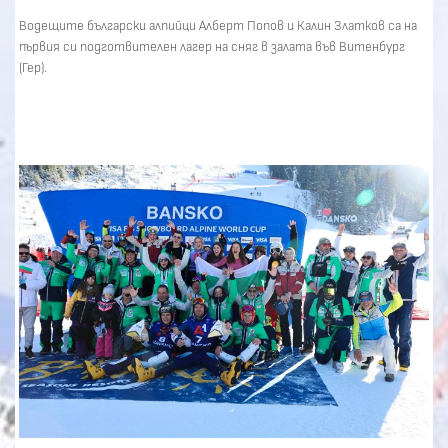
Водещите български алпийци Алберт Попов и Калин Златков са на
първия си подготвителен лагер на сняг в залата във Витенбург
(Гер).