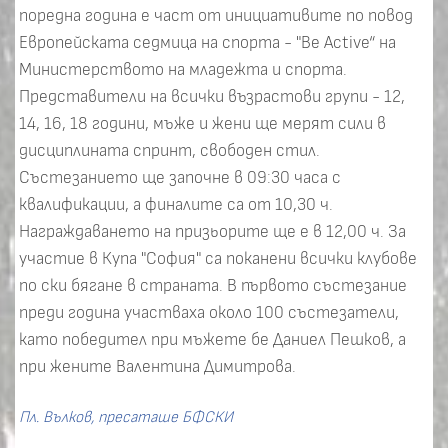
поредна година е част от инициативите по повод
Европейската седмица на спорта - "Be Active“ на
Министерството на младежта и спорта.
Представители на всички възрастови групи - 12,
14, 16, 18 години, мъже и жени ще мерят сили в
дисциплината спринт, свободен стил.
Състезанието ще започне в 09:30 часа с
квалификации, а финалите са от 10,30 ч.
Награждаването на призьорите ще е в 12,00 ч. За
участие в Купа "София" са поканени всички клубове
по ски бягане в страната. В първото състезание
преди година участваха около 100 състезатели,
като победител при мъжете бе Даниел Пешков, а
при жените Валентина Димитрова.
Пл. Вълков, пресаташе БФСКИ