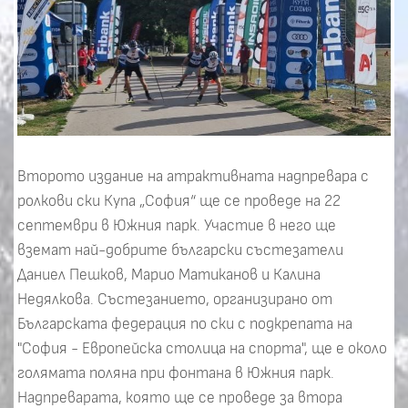
Второто издание на атрактивната надпревара с
ролкови ски Купа „София“ ще се проведе на 22
септември в Южния парк. Участие в него ще
вземат най-добрите български състезатели
Даниел Пешков, Марио Матиканов и Калина
Недялкова. Състезанието, организирано от
Българската федерация по ски с подкрепата на
"София - Европейска столица на спорта", ще е около
голямата поляна при фонтана в Южния парк.
Надпреварата, която ще се проведе за втора