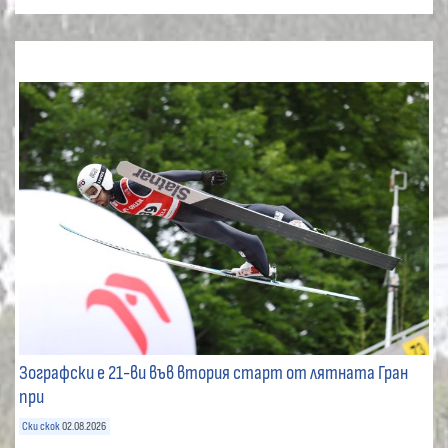
Зографски е 21-ви във втория старт от лятната Гран
при
Ски скок
02.08.2026