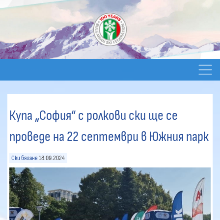
Купа „София“ с ролкови ски ще се
проведе на 22 септември в Южния парк
Ски бягане
18.09.2024