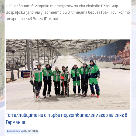
Най-добрият български състезател по ски скокове Владимир
Зографски започна участието си в лятната верига Гран При, която
стартира във Висла (Полша).
Топ алпийците ни с първи подготвителен лагер на сняг в
Германия
Алпийски ски
02.08.2026